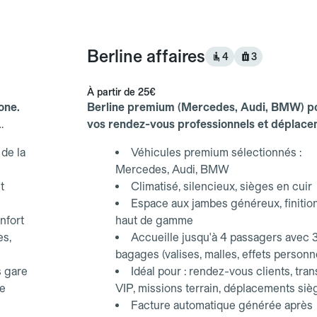
Berline affaires
4
3
À partir de
25€
one.
Berline premium (Mercedes, Audi, BMW) p
vos rendez-vous professionnels et déplac
d'affaires.
de la
Véhicules premium sélectionnés :
Mercedes, Audi, BMW
t
Climatisé, silencieux, sièges en cuir
Espace aux jambes généreux, finitio
nfort
haut de gamme
es,
Accueille jusqu'à 4 passagers avec 
bagages (valises, malles, effets personn
s gare
Idéal pour : rendez-vous clients, tran
ce
VIP, missions terrain, déplacements siè
Facture automatique générée après