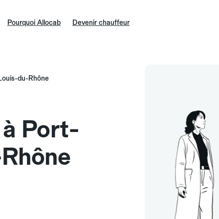
Pourquoi Allocab
Devenir chauffeur
-Louis-du-Rhône
 à Port-
-Rhône