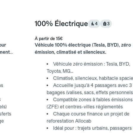
100% Électrique
4
3
À partir de
15€
our
Véhicule 100% électrique (Tesla, BYD), zéro
ements
émission, climatisé et silencieux.
Véhicule zéro émission : Tesla, BYD,
Toyota, MG...
Climatisé, silencieux, habitacle spaci
ns
Accueille jusqu'à 4 passagers avec 3
bagages (valises, sacs, effets personnels
3
Compatible zones à faibles émissions
els)
(ZFE) et centres-villes réglementés
sferts
Chaque course finance un projet de
ge
reforestation Allocab
Idéal pour : trajets urbains, passagers