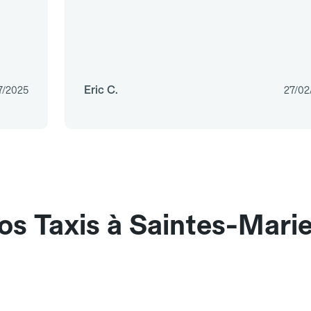
Eric C.
7/2025
27/02
os Taxis à Saintes-Mari