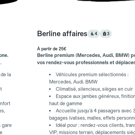
Berline affaires
4
3
À partir de
25€
one.
Berline premium (Mercedes, Audi, BMW) p
vos rendez-vous professionnels et déplac
d'affaires.
de la
Véhicules premium sélectionnés :
Mercedes, Audi, BMW
t
Climatisé, silencieux, sièges en cuir
Espace aux jambes généreux, finitio
nfort
haut de gamme
es,
Accueille jusqu'à 4 passagers avec 
bagages (valises, malles, effets personn
s gare
Idéal pour : rendez-vous clients, tran
ce
VIP, missions terrain, déplacements siè