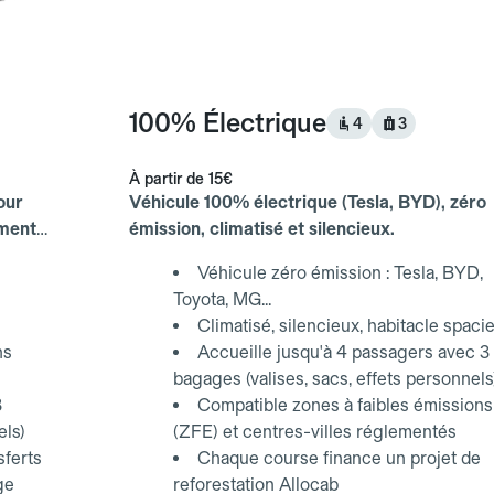
100% Électrique
4
3
À partir de
15€
our
Véhicule 100% électrique (Tesla, BYD), zéro
ements
émission, climatisé et silencieux.
Véhicule zéro émission : Tesla, BYD,
Toyota, MG...
Climatisé, silencieux, habitacle spaci
ns
Accueille jusqu'à 4 passagers avec 3
bagages (valises, sacs, effets personnels
3
Compatible zones à faibles émissions
els)
(ZFE) et centres-villes réglementés
sferts
Chaque course finance un projet de
ge
reforestation Allocab