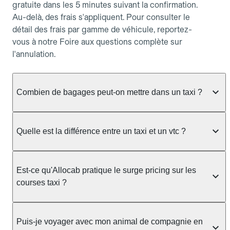
gratuite dans les 5 minutes suivant la confirmation.
Au-delà, des frais s'appliquent. Pour consulter le
détail des frais par gamme de véhicule, reportez-
vous à notre Foire aux questions complète sur
l'annulation.
Combien de bagages peut-on mettre dans un taxi ?
La capacité dépend du véhicule taxi disponible : un
taxi berline accueille en général jusqu'à 3 bagages
Quelle est la différence entre un taxi et un vtc ?
de taille moyenne. Pour des bagages volumineux
ou nombreux, précisez-le dans le champ "Message
Le taxi est un service réglementé qui peut vous
au chauffeur" lors de la réservation. Le prix n'est
prendre en charge directement dans la rue, à une
Est-ce qu'Allocab pratique le surge pricing sur les
pas impacté par le nombre de bagages.
station ou sur réservation, avec un tarif au
courses taxi ?
compteur. Le VTC fonctionne uniquement sur
réservation et propose un prix fixe annoncé à
Non. Le tarif des taxis est encadré par la
l'avance. Chez Allocab, réservez facilement votre
réglementation préfectorale et suit un barème
Puis-je voyager avec mon animal de compagnie en