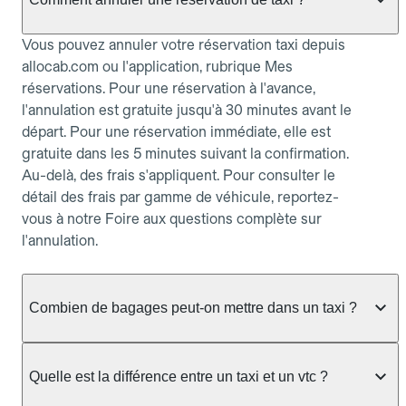
Vous pouvez annuler votre réservation taxi depuis
allocab.com ou l'application, rubrique Mes
réservations. Pour une réservation à l'avance,
l'annulation est gratuite jusqu'à 30 minutes avant le
départ. Pour une réservation immédiate, elle est
gratuite dans les 5 minutes suivant la confirmation.
Au-delà, des frais s'appliquent. Pour consulter le
détail des frais par gamme de véhicule, reportez-
vous à notre Foire aux questions complète sur
l'annulation.
Combien de bagages peut-on mettre dans un taxi ?
La capacité dépend du véhicule taxi disponible : un
taxi berline accueille en général jusqu'à 3 bagages
Quelle est la différence entre un taxi et un vtc ?
de taille moyenne. Pour des bagages volumineux