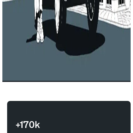
+170k