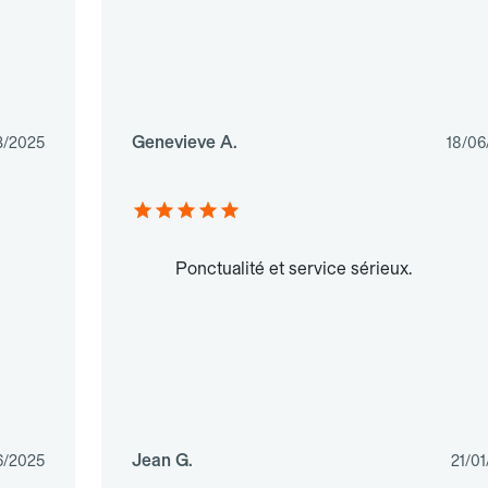
Genevieve A.
3/2025
18/06
Ponctualité et service sérieux.
Jean G.
6/2025
21/0