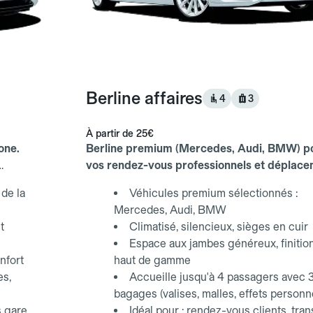
Berline affaires
4
3
À partir de
25€
one.
Berline premium (Mercedes, Audi, BMW) p
vos rendez-vous professionnels et déplac
d'affaires.
de la
Véhicules premium sélectionnés :
Mercedes, Audi, BMW
t
Climatisé, silencieux, sièges en cuir
Espace aux jambes généreux, finitio
nfort
haut de gamme
es,
Accueille jusqu'à 4 passagers avec 
bagages (valises, malles, effets personn
s gare
Idéal pour : rendez-vous clients, tran