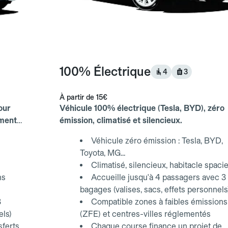
100% Électrique
4
3
À partir de
15€
our
Véhicule 100% électrique (Tesla, BYD), zéro
ements
émission, climatisé et silencieux.
Véhicule zéro émission : Tesla, BYD,
Toyota, MG...
Climatisé, silencieux, habitacle spaci
ns
Accueille jusqu'à 4 passagers avec 3
bagages (valises, sacs, effets personnels
3
Compatible zones à faibles émissions
els)
(ZFE) et centres-villes réglementés
sferts
Chaque course finance un projet de