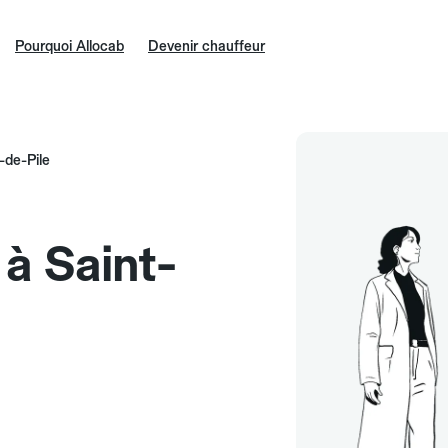
Pourquoi Allocab
Devenir chauffeur
-de-Pile
 à Saint-