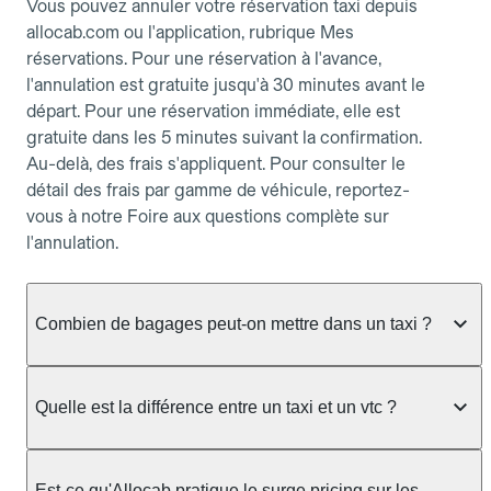
Vous pouvez annuler votre réservation taxi depuis
allocab.com ou l'application, rubrique Mes
réservations. Pour une réservation à l'avance,
l'annulation est gratuite jusqu'à 30 minutes avant le
départ. Pour une réservation immédiate, elle est
gratuite dans les 5 minutes suivant la confirmation.
Au-delà, des frais s'appliquent. Pour consulter le
détail des frais par gamme de véhicule, reportez-
vous à notre Foire aux questions complète sur
l'annulation.
Combien de bagages peut-on mettre dans un taxi ?
La capacité dépend du véhicule taxi disponible : un
taxi berline accueille en général jusqu'à 3 bagages
Quelle est la différence entre un taxi et un vtc ?
de taille moyenne. Pour des bagages volumineux
ou nombreux, précisez-le dans le champ "Message
Le taxi est un service réglementé qui peut vous
au chauffeur" lors de la réservation. Le prix n'est
prendre en charge directement dans la rue, à une
Est-ce qu'Allocab pratique le surge pricing sur les