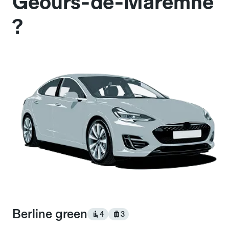
Geours-de-Maremne
?
Berline green
4
3