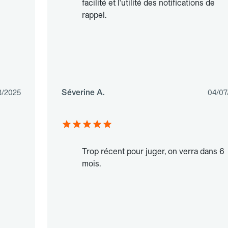
facilité et l'utilité des notifications de
rappel.
Séverine A.
3/2025
04/07
Trop récent pour juger, on verra dans 6
mois.