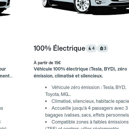
100% Électrique
4
3
À partir de
15€
our
Véhicule 100% électrique (Tesla, BYD), zéro
ements
émission, climatisé et silencieux.
Véhicule zéro émission : Tesla, BYD,
Toyota, MG...
Climatisé, silencieux, habitacle spaci
ns
Accueille jusqu'à 4 passagers avec 3
bagages (valises, sacs, effets personnels
3
Compatible zones à faibles émissions
els)
(ZFE) et centres-villes réglementés