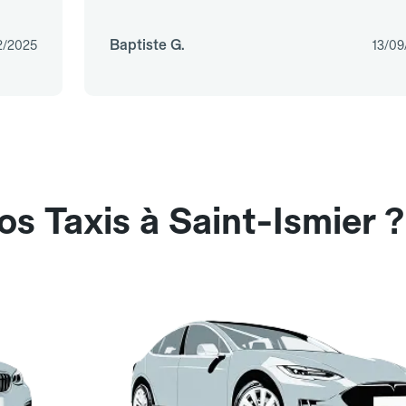
Baptiste G.
2/2025
13/09
s Taxis à Saint-Ismier ?