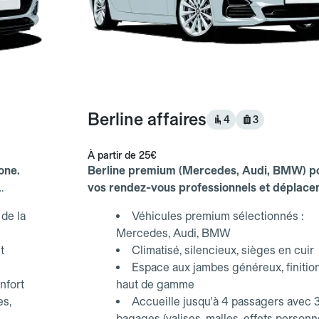
Berline affaires
4
3
À partir de
25€
one.
Berline premium (Mercedes, Audi, BMW) p
vos rendez-vous professionnels et déplac
d'affaires.
de la
Véhicules premium sélectionnés :
Mercedes, Audi, BMW
t
Climatisé, silencieux, sièges en cuir
Espace aux jambes généreux, finitio
nfort
haut de gamme
es,
Accueille jusqu'à 4 passagers avec 
bagages (valises, malles, effets personn