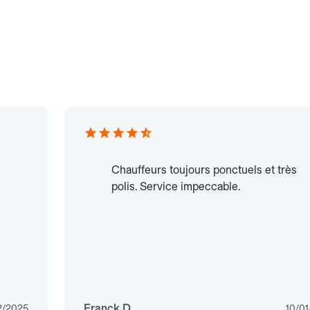
Chauffeurs toujours ponctuels et très
polis. Service impeccable.
Franck D.
2/2025
10/0