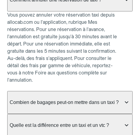
Vous pouvez annuler votre réservation taxi depuis
allocab.com ou l'application, rubrique Mes
réservations. Pour une réservation à l'avance,
l'annulation est gratuite jusqu'à 30 minutes avant le
départ. Pour une réservation immédiate, elle est
gratuite dans les 5 minutes suivant la confirmation.
Au-delà, des frais s'appliquent. Pour consulter le
détail des frais par gamme de véhicule, reportez-
vous à notre Foire aux questions complète sur
l'annulation.
Combien de bagages peut-on mettre dans un taxi ?
La capacité dépend du véhicule taxi disponible : un
taxi berline accueille en général jusqu'à 3 bagages
Quelle est la différence entre un taxi et un vtc ?
de taille moyenne. Pour des bagages volumineux