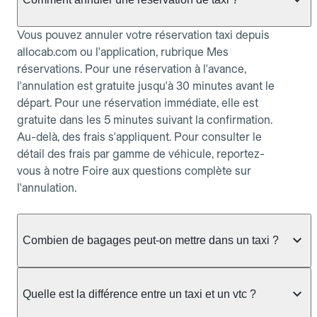
Vous pouvez annuler votre réservation taxi depuis
allocab.com ou l'application, rubrique Mes
réservations. Pour une réservation à l'avance,
l'annulation est gratuite jusqu'à 30 minutes avant le
départ. Pour une réservation immédiate, elle est
gratuite dans les 5 minutes suivant la confirmation.
Au-delà, des frais s'appliquent. Pour consulter le
détail des frais par gamme de véhicule, reportez-
vous à notre Foire aux questions complète sur
l'annulation.
Combien de bagages peut-on mettre dans un taxi ?
La capacité dépend du véhicule taxi disponible : un
taxi berline accueille en général jusqu'à 3 bagages
Quelle est la différence entre un taxi et un vtc ?
de taille moyenne. Pour des bagages volumineux