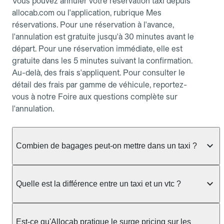
Vous pouvez annuler votre réservation taxi depuis
allocab.com ou l'application, rubrique Mes
réservations. Pour une réservation à l'avance,
l'annulation est gratuite jusqu'à 30 minutes avant le
départ. Pour une réservation immédiate, elle est
gratuite dans les 5 minutes suivant la confirmation.
Au-delà, des frais s'appliquent. Pour consulter le
détail des frais par gamme de véhicule, reportez-
vous à notre Foire aux questions complète sur
l'annulation.
Combien de bagages peut-on mettre dans un taxi ?
La capacité dépend du véhicule taxi disponible : un
taxi berline accueille en général jusqu'à 3 bagages
Quelle est la différence entre un taxi et un vtc ?
de taille moyenne. Pour des bagages volumineux
ou nombreux, précisez-le dans le champ "Message
Le taxi est un service réglementé qui peut vous
au chauffeur" lors de la réservation. Le prix n'est
prendre en charge directement dans la rue, à une
Est-ce qu'Allocab pratique le surge pricing sur les