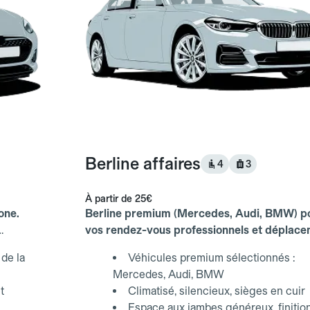
Berline affaires
4
3
À partir de
25€
one.
Berline premium (Mercedes, Audi, BMW) p
vos rendez-vous professionnels et déplac
d'affaires.
de la
Véhicules premium sélectionnés :
Mercedes, Audi, BMW
t
Climatisé, silencieux, sièges en cuir
Espace aux jambes généreux, finitio