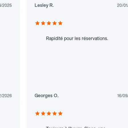
Lesley R.
4/2025
20/01
Rapidité pour les réservations.
Georges O.
2/2026
16/09