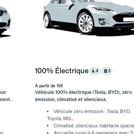
100% Électrique
4
3
À partir de
15€
our
Véhicule 100% électrique (Tesla, BYD), zéro
ements
émission, climatisé et silencieux.
Véhicule zéro émission : Tesla, BYD,
Toyota, MG...
Climatisé, silencieux, habitacle spaci
ns
Accueille jusqu'à 4 passagers avec 3