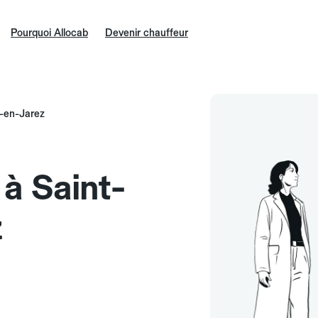
Pourquoi Allocab
Devenir chauffeur
t-en-Jarez
 à Saint-
z