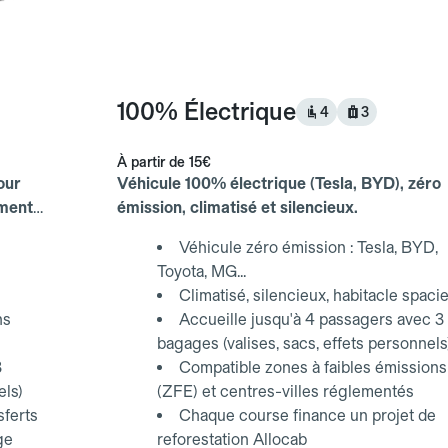
100% Électrique
4
3
À partir de
15€
our
Véhicule 100% électrique (Tesla, BYD), zéro
ements
émission, climatisé et silencieux.
Véhicule zéro émission : Tesla, BYD,
Toyota, MG...
Climatisé, silencieux, habitacle spaci
ns
Accueille jusqu'à 4 passagers avec 3
bagages (valises, sacs, effets personnels
3
Compatible zones à faibles émissions
els)
(ZFE) et centres-villes réglementés
sferts
Chaque course finance un projet de
ge
reforestation Allocab