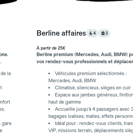
Berline affaires
4
3
À partir de
25€
one.
Berline premium (Mercedes, Audi, BMW) p
vos rendez-vous professionnels et déplac
d'affaires.
de la
Véhicules premium sélectionnés :
Mercedes, Audi, BMW
t
Climatisé, silencieux, sièges en cuir
Espace aux jambes généreux, finitio
nfort
haut de gamme
es,
Accueille jusqu'à 4 passagers avec 
bagages (valises, malles, effets personn
s gare
Idéal pour : rendez-vous clients, tran
ce
VIP, missions terrain, déplacements siè