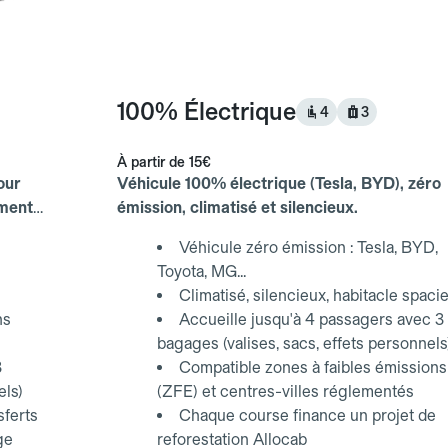
100% Électrique
4
3
À partir de
15€
our
Véhicule 100% électrique (Tesla, BYD), zéro
ements
émission, climatisé et silencieux.
Véhicule zéro émission : Tesla, BYD,
Toyota, MG...
Climatisé, silencieux, habitacle spaci
ns
Accueille jusqu'à 4 passagers avec 3
bagages (valises, sacs, effets personnels
3
Compatible zones à faibles émissions
els)
(ZFE) et centres-villes réglementés
sferts
Chaque course finance un projet de
ge
reforestation Allocab