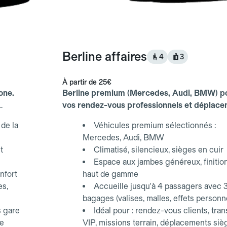
Berline affaires
4
3
À partir de
25€
one.
Berline premium (Mercedes, Audi, BMW) p
vos rendez-vous professionnels et déplac
d'affaires.
de la
Véhicules premium sélectionnés :
Mercedes, Audi, BMW
t
Climatisé, silencieux, sièges en cuir
Espace aux jambes généreux, finitio
nfort
haut de gamme
es,
Accueille jusqu'à 4 passagers avec 
bagages (valises, malles, effets personn
s gare
Idéal pour : rendez-vous clients, tran
ce
VIP, missions terrain, déplacements siè