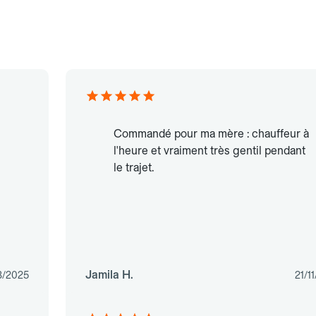
Commandé pour ma mère : chauffeur à
l'heure et vraiment très gentil pendant
le trajet.
Jamila H.
3/2025
21/1