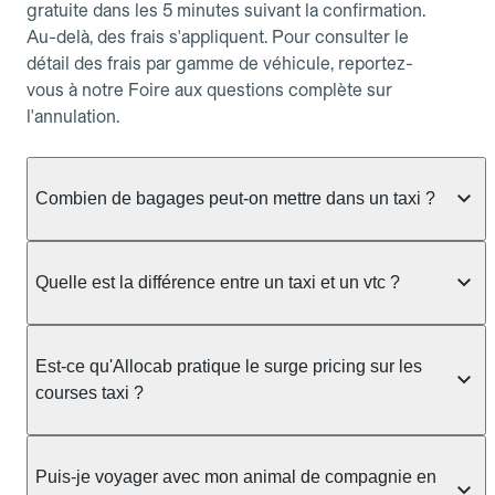
gratuite dans les 5 minutes suivant la confirmation.
Au-delà, des frais s'appliquent. Pour consulter le
détail des frais par gamme de véhicule, reportez-
vous à notre Foire aux questions complète sur
l'annulation.
Combien de bagages peut-on mettre dans un taxi ?
La capacité dépend du véhicule taxi disponible : un
taxi berline accueille en général jusqu'à 3 bagages
Quelle est la différence entre un taxi et un vtc ?
de taille moyenne. Pour des bagages volumineux
ou nombreux, précisez-le dans le champ "Message
Le taxi est un service réglementé qui peut vous
au chauffeur" lors de la réservation. Le prix n'est
prendre en charge directement dans la rue, à une
Est-ce qu'Allocab pratique le surge pricing sur les
pas impacté par le nombre de bagages.
station ou sur réservation, avec un tarif au
courses taxi ?
compteur. Le VTC fonctionne uniquement sur
réservation et propose un prix fixe annoncé à
Non. Le tarif des taxis est encadré par la
l'avance. Chez Allocab, réservez facilement votre
réglementation préfectorale et suit un barème
Puis-je voyager avec mon animal de compagnie en