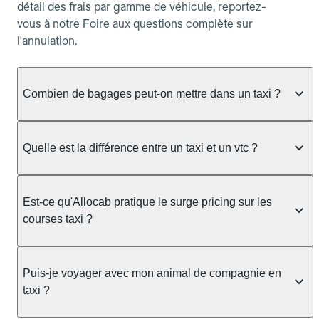
détail des frais par gamme de véhicule, reportez-
vous à notre Foire aux questions complète sur
l'annulation.
Combien de bagages peut-on mettre dans un taxi ?
La capacité dépend du véhicule taxi disponible : un
taxi berline accueille en général jusqu'à 3 bagages
Quelle est la différence entre un taxi et un vtc ?
de taille moyenne. Pour des bagages volumineux
ou nombreux, précisez-le dans le champ "Message
Le taxi est un service réglementé qui peut vous
au chauffeur" lors de la réservation. Le prix n'est
prendre en charge directement dans la rue, à une
Est-ce qu'Allocab pratique le surge pricing sur les
pas impacté par le nombre de bagages.
station ou sur réservation, avec un tarif au
courses taxi ?
compteur. Le VTC fonctionne uniquement sur
réservation et propose un prix fixe annoncé à
Non. Le tarif des taxis est encadré par la
l'avance. Chez Allocab, réservez facilement votre
réglementation préfectorale et suit un barème
Puis-je voyager avec mon animal de compagnie en
taxi.
officiel : il protège des hausses liées à la demande.
taxi ?
Chez Allocab, le prix estimé est affiché avant la