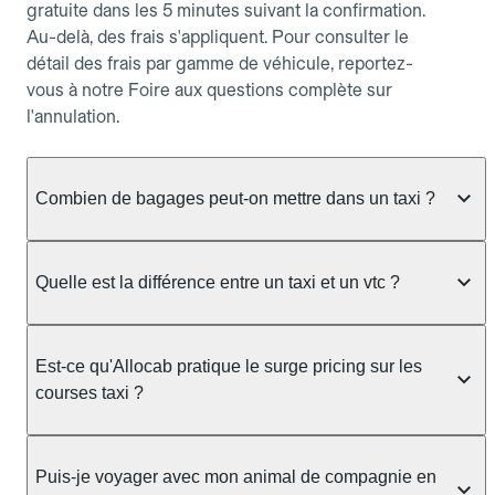
gratuite dans les 5 minutes suivant la confirmation.
Au-delà, des frais s'appliquent. Pour consulter le
détail des frais par gamme de véhicule, reportez-
vous à notre Foire aux questions complète sur
l'annulation.
Combien de bagages peut-on mettre dans un taxi ?
La capacité dépend du véhicule taxi disponible : un
taxi berline accueille en général jusqu'à 3 bagages
Quelle est la différence entre un taxi et un vtc ?
de taille moyenne. Pour des bagages volumineux
ou nombreux, précisez-le dans le champ "Message
Le taxi est un service réglementé qui peut vous
au chauffeur" lors de la réservation. Le prix n'est
prendre en charge directement dans la rue, à une
Est-ce qu'Allocab pratique le surge pricing sur les
pas impacté par le nombre de bagages.
station ou sur réservation, avec un tarif au
courses taxi ?
compteur. Le VTC fonctionne uniquement sur
réservation et propose un prix fixe annoncé à
Non. Le tarif des taxis est encadré par la
l'avance. Chez Allocab, réservez facilement votre
réglementation préfectorale et suit un barème
Puis-je voyager avec mon animal de compagnie en