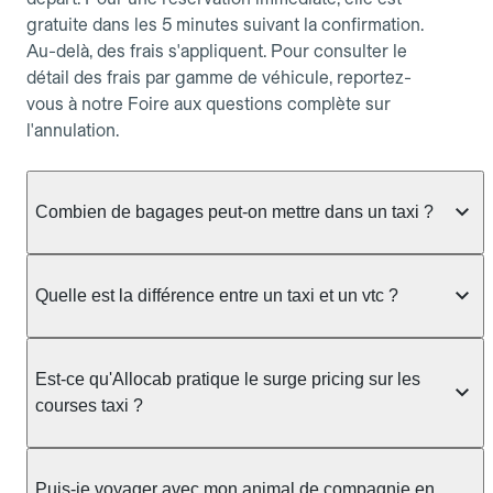
gratuite dans les 5 minutes suivant la confirmation.
Au-delà, des frais s'appliquent. Pour consulter le
détail des frais par gamme de véhicule, reportez-
vous à notre Foire aux questions complète sur
l'annulation.
Combien de bagages peut-on mettre dans un taxi ?
La capacité dépend du véhicule taxi disponible : un
taxi berline accueille en général jusqu'à 3 bagages
Quelle est la différence entre un taxi et un vtc ?
de taille moyenne. Pour des bagages volumineux
ou nombreux, précisez-le dans le champ "Message
Le taxi est un service réglementé qui peut vous
au chauffeur" lors de la réservation. Le prix n'est
prendre en charge directement dans la rue, à une
Est-ce qu'Allocab pratique le surge pricing sur les
pas impacté par le nombre de bagages.
station ou sur réservation, avec un tarif au
courses taxi ?
compteur. Le VTC fonctionne uniquement sur
réservation et propose un prix fixe annoncé à
Non. Le tarif des taxis est encadré par la
l'avance. Chez Allocab, réservez facilement votre
réglementation préfectorale et suit un barème
Puis-je voyager avec mon animal de compagnie en