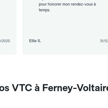
pour honorer mon rendez-vous à
temps.
Ellie S.
0/2025
31/1
os VTC à Ferney-Voltair