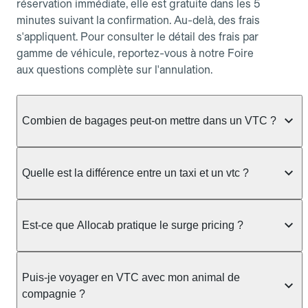
réservation immédiate, elle est gratuite dans les 5
minutes suivant la confirmation. Au-delà, des frais
s'appliquent. Pour consulter le détail des frais par
gamme de véhicule, reportez-vous à notre Foire
aux questions complète sur l'annulation.
Combien de bagages peut-on mettre dans un VTC ?
La capacité varie selon la gamme de véhicule
réservée :
Quelle est la différence entre un taxi et un vtc ?
Berline, Green, Berline Affaires, VAO : jusqu'à 3
Le taxi peut vous prendre en charge directement
bagages de taille moyenne Van : jusqu'à 7 bagages
dans la rue ou à une station, avec un tarif calculé au
Est-ce que Allocab pratique le surge pricing ?
Moto-taxi : jusqu'à 2 bagages cabine TPMR : 1
compteur. Le VTC fonctionne uniquement sur
bagage
réservation préalable et propose un prix fixe connu
Non, Allocab ne pratique pas le surge pricing. Le
à l'avance, sans mauvaise surprise ni frais cachés.
Le prix de la course ne change pas selon le
prix de votre course est calculé et affiché avant la
Puis-je voyager en VTC avec mon animal de
Chez Allocab, tous les chauffeurs sont des
nombre de bagages. Si vous avez des bagages
validation de la réservation, puis fixé définitivement.
compagnie ?
professionnels VTC sélectionnés pour leur