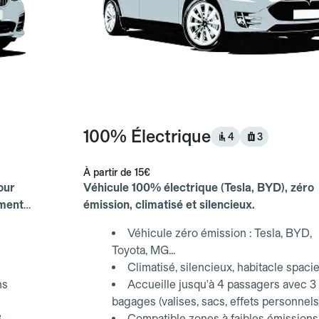
100% Électrique
4
3
À partir de
15€
our
Véhicule 100% électrique (Tesla, BYD), zéro
ements
émission, climatisé et silencieux.
Véhicule zéro émission : Tesla, BYD,
Toyota, MG...
Climatisé, silencieux, habitacle spaci
ns
Accueille jusqu'à 4 passagers avec 3
bagages (valises, sacs, effets personnels
3
Compatible zones à faibles émissions