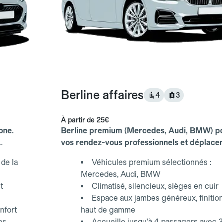
Berline affaires
4
3
À partir de
25€
one.
Berline premium (Mercedes, Audi, BMW) p
vos rendez-vous professionnels et déplac
d'affaires.
de la
Véhicules premium sélectionnés :
Mercedes, Audi, BMW
t
Climatisé, silencieux, sièges en cuir
Espace aux jambes généreux, finitio
nfort
haut de gamme
es,
Accueille jusqu'à 4 passagers avec 