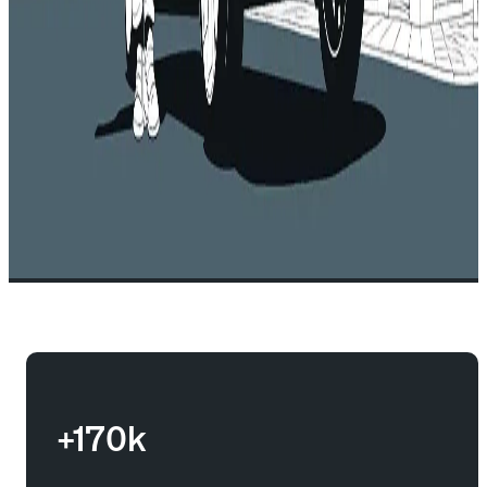
+170k