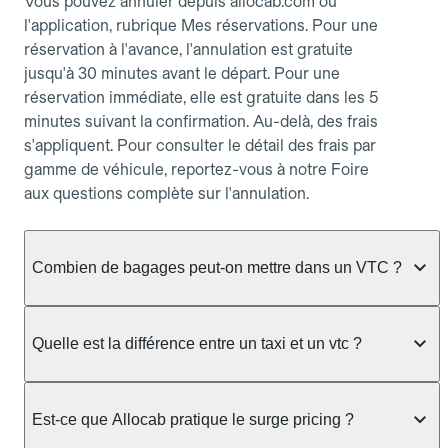
Vous pouvez annuler depuis allocab.com ou
l'application, rubrique Mes réservations. Pour une
réservation à l'avance, l'annulation est gratuite
jusqu'à 30 minutes avant le départ. Pour une
réservation immédiate, elle est gratuite dans les 5
minutes suivant la confirmation. Au-delà, des frais
s'appliquent. Pour consulter le détail des frais par
gamme de véhicule, reportez-vous à notre Foire
aux questions complète sur l'annulation.
Combien de bagages peut-on mettre dans un VTC ?
La capacité varie selon la gamme de véhicule
réservée :
Quelle est la différence entre un taxi et un vtc ?
Berline, Green, Berline Affaires, VAO : jusqu'à 3
Le taxi peut vous prendre en charge directement
bagages de taille moyenne Van : jusqu'à 7 bagages
dans la rue ou à une station, avec un tarif calculé au
Est-ce que Allocab pratique le surge pricing ?
Moto-taxi : jusqu'à 2 bagages cabine TPMR : 1
compteur. Le VTC fonctionne uniquement sur