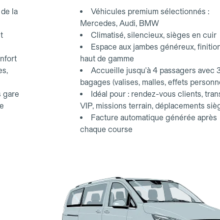
d'affaires.
de la
Véhicules premium sélectionnés :
Mercedes, Audi, BMW
t
Climatisé, silencieux, sièges en cuir
Espace aux jambes généreux, finitio
nfort
haut de gamme
es,
Accueille jusqu'à 4 passagers avec 
bagages (valises, malles, effets personn
s gare
Idéal pour : rendez-vous clients, tran
ce
VIP, missions terrain, déplacements siè
Facture automatique générée après
chaque course