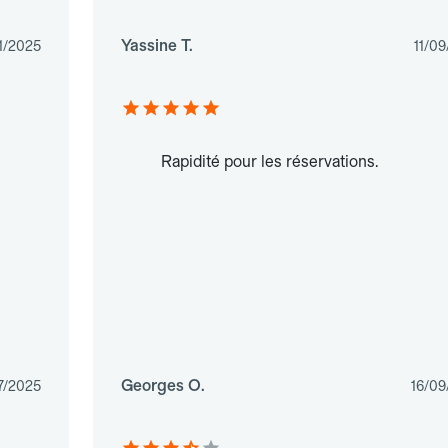
Yassine T.
1/2025
11/0
Rapidité pour les réservations.
Georges O.
7/2025
16/09