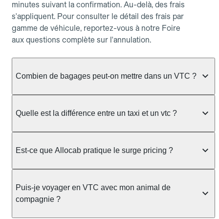
minutes suivant la confirmation. Au-delà, des frais
s'appliquent. Pour consulter le détail des frais par
gamme de véhicule, reportez-vous à notre Foire
aux questions complète sur l'annulation.
Combien de bagages peut-on mettre dans un VTC ?
La capacité varie selon la gamme de véhicule
réservée :
Quelle est la différence entre un taxi et un vtc ?
Berline, Green, Berline Affaires, VAO : jusqu'à 3
Le taxi peut vous prendre en charge directement
bagages de taille moyenne Van : jusqu'à 7 bagages
dans la rue ou à une station, avec un tarif calculé au
Est-ce que Allocab pratique le surge pricing ?
Moto-taxi : jusqu'à 2 bagages cabine TPMR : 1
compteur. Le VTC fonctionne uniquement sur
bagage
réservation préalable et propose un prix fixe connu
Non, Allocab ne pratique pas le surge pricing. Le
à l'avance, sans mauvaise surprise ni frais cachés.
Le prix de la course ne change pas selon le
prix de votre course est calculé et affiché avant la
Puis-je voyager en VTC avec mon animal de
Chez Allocab, tous les chauffeurs sont des
nombre de bagages. Si vous avez des bagages
validation de la réservation, puis fixé définitivement.
compagnie ?
professionnels VTC sélectionnés pour leur
volumineux ou atypiques (poussette, matériel de
Il n'augmente jamais en cas de trafic, de forte