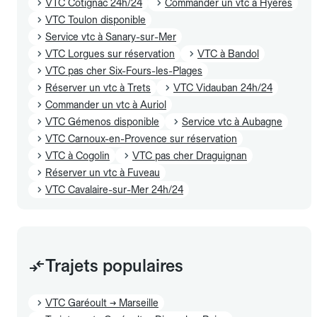
VTC Cotignac 24h/24
Commander un vtc à Hyères
VTC Toulon disponible
Service vtc à Sanary-sur-Mer
VTC Lorgues sur réservation
VTC à Bandol
VTC pas cher Six-Fours-les-Plages
Réserver un vtc à Trets
VTC Vidauban 24h/24
Commander un vtc à Auriol
VTC Gémenos disponible
Service vtc à Aubagne
VTC Carnoux-en-Provence sur réservation
VTC à Cogolin
VTC pas cher Draguignan
Réserver un vtc à Fuveau
VTC Cavalaire-sur-Mer 24h/24
Trajets populaires
VTC Garéoult → Marseille