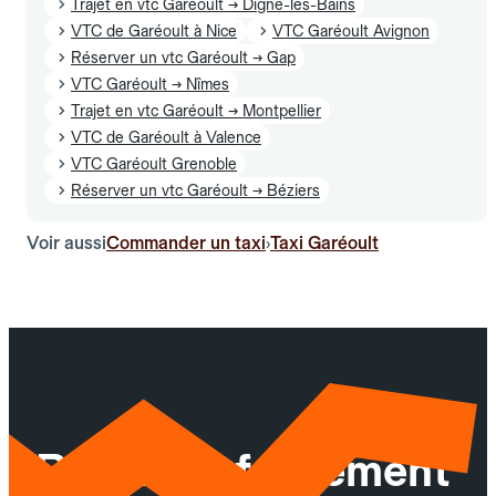
Trajet en vtc Garéoult → Digne-les-Bains
VTC de Garéoult à Nice
VTC Garéoult Avignon
Réserver un vtc Garéoult → Gap
VTC Garéoult → Nîmes
Trajet en vtc Garéoult → Montpellier
VTC de Garéoult à Valence
VTC Garéoult Grenoble
Réserver un vtc Garéoult → Béziers
Voir aussi
Commander un taxi
Taxi Garéoult
›
Réservez facilement