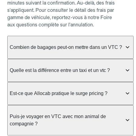
minutes suivant la confirmation. Au-delà, des frais
s'appliquent. Pour consulter le détail des frais par
gamme de véhicule, reportez-vous à notre Foire
aux questions complète sur l'annulation.
Combien de bagages peut-on mettre dans un VTC ?
La capacité varie selon la gamme de véhicule
réservée :
Quelle est la différence entre un taxi et un vtc ?
Berline, Green, Berline Affaires, VAO : jusqu'à 3
Le taxi peut vous prendre en charge directement
bagages de taille moyenne Van : jusqu'à 7 bagages
dans la rue ou à une station, avec un tarif calculé au
Est-ce que Allocab pratique le surge pricing ?
Moto-taxi : jusqu'à 2 bagages cabine TPMR : 1
compteur. Le VTC fonctionne uniquement sur
bagage
réservation préalable et propose un prix fixe connu
Non, Allocab ne pratique pas le surge pricing. Le
à l'avance, sans mauvaise surprise ni frais cachés.
Le prix de la course ne change pas selon le
prix de votre course est calculé et affiché avant la
Puis-je voyager en VTC avec mon animal de
Chez Allocab, tous les chauffeurs sont des
nombre de bagages. Si vous avez des bagages
validation de la réservation, puis fixé définitivement.
compagnie ?
professionnels VTC sélectionnés pour leur
volumineux ou atypiques (poussette, matériel de
Il n'augmente jamais en cas de trafic, de forte