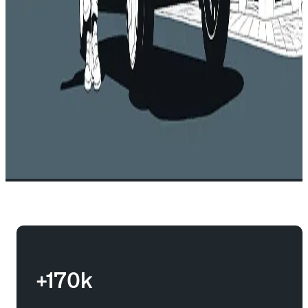
+170k