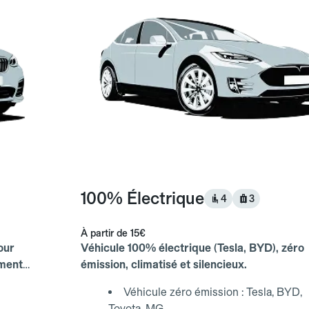
100% Électrique
4
3
À partir de
15€
our
Véhicule 100% électrique (Tesla, BYD), zéro
ements
émission, climatisé et silencieux.
Véhicule zéro émission : Tesla, BYD,
Toyota, MG...