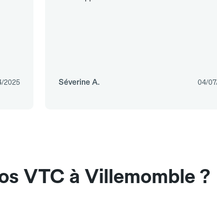
Séverine A.
4/2025
04/07
nos VTC à Villemomble ?