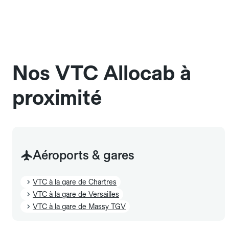
L'icône 🧳 visible dans l'interface vous indique la
dans une cage ou une caisse de transport adaptée.
capacité exacte de la gamme sélectionnée.
Signalez-le dans le champ "Message au chauffeur".
Les chiens d'assistance sont acceptés sans cage
et sans frais supplémentaire, mais doivent
également être mentionnés à l'avance.
Nos VTC Allocab à
proximité
Aéroports & gares
VTC à la gare de Chartres
VTC à la gare de Versailles
VTC à la gare de Massy TGV