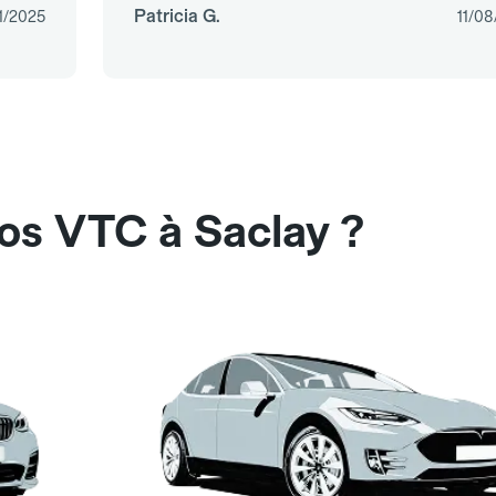
Patricia G.
1/2025
11/0
nos VTC à Saclay ?