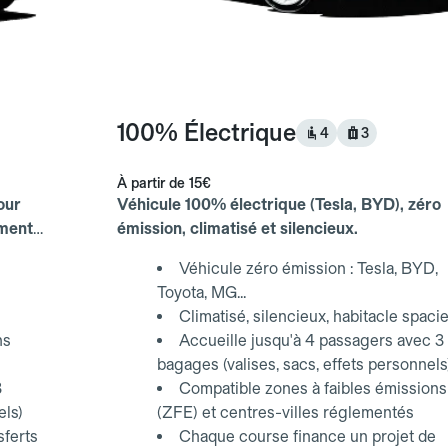
100% Électrique
4
3
À partir de
15€
our
Véhicule 100% électrique (Tesla, BYD), zéro
ements
émission, climatisé et silencieux.
Véhicule zéro émission : Tesla, BYD,
Toyota, MG...
Climatisé, silencieux, habitacle spaci
ns
Accueille jusqu'à 4 passagers avec 3
bagages (valises, sacs, effets personnels
3
Compatible zones à faibles émissions
els)
(ZFE) et centres-villes réglementés
sferts
Chaque course finance un projet de