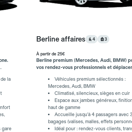
Berline affaires
4
3
À partir de
25€
one.
Berline premium (Mercedes, Audi, BMW) p
vos rendez-vous professionnels et déplac
d'affaires.
de la
Véhicules premium sélectionnés :
Mercedes, Audi, BMW
t
Climatisé, silencieux, sièges en cuir
Espace aux jambes généreux, finitio
nfort
haut de gamme
es,
Accueille jusqu'à 4 passagers avec 
bagages (valises, malles, effets personn
s gare
Idéal pour : rendez-vous clients, tran