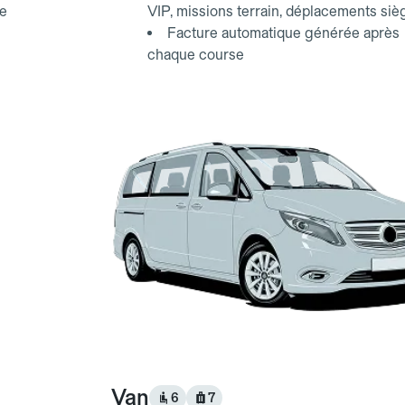
ce
VIP, missions terrain, déplacements siè
Facture automatique générée après
chaque course
Van
6
7