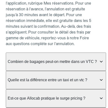
l'application, rubrique Mes réservations. Pour une
réservation à l'avance, l'annulation est gratuite
jusqu'à 30 minutes avant le départ. Pour une
réservation immédiate, elle est gratuite dans les 5
minutes suivant la confirmation. Au-delà, des frais
s'appliquent. Pour consulter le détail des frais par
gamme de véhicule, reportez-vous à notre Foire
aux questions complète sur l'annulation.
Combien de bagages peut-on mettre dans un VTC ?
La capacité varie selon la gamme de véhicule
réservée :
Quelle est la différence entre un taxi et un vtc ?
Berline, Green, Berline Affaires, VAO : jusqu'à 3
Le taxi peut vous prendre en charge directement
bagages de taille moyenne Van : jusqu'à 7 bagages
dans la rue ou à une station, avec un tarif calculé au
Est-ce que Allocab pratique le surge pricing ?
Moto-taxi : jusqu'à 2 bagages cabine TPMR : 1
compteur. Le VTC fonctionne uniquement sur
bagage