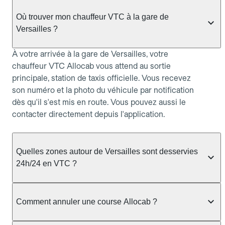
Où trouver mon chauffeur VTC à la gare de
Versailles ?
À votre arrivée à la gare de Versailles, votre
chauffeur VTC Allocab vous attend au sortie
principale, station de taxis officielle. Vous recevez
son numéro et la photo du véhicule par notification
dès qu'il s'est mis en route. Vous pouvez aussi le
contacter directement depuis l'application.
Quelles zones autour de Versailles sont desservies
24h/24 en VTC ?
Le service VTC Allocab couvre Versailles et les
communes voisines : Versailles, Viroflay, Marnes-
Comment annuler une course Allocab ?
la-Coquette, Rocquencourt, Vélizy-Villacoublay,
Guyancourt, accessible 24h/24 sur réservation.