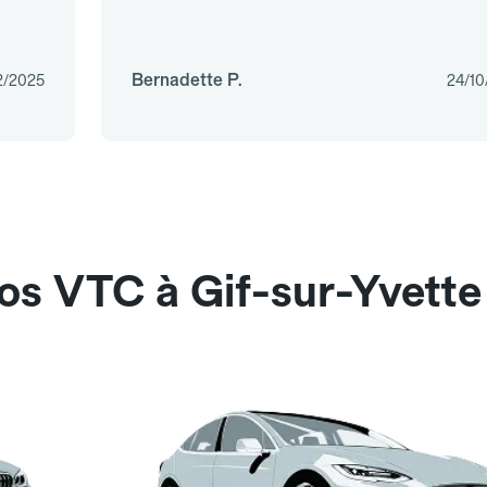
Bernadette P.
2/2025
24/10
os VTC à Gif-sur-Yvette