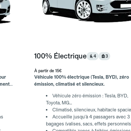
100% Électrique
4
3
À partir de
15€
our
Véhicule 100% électrique (Tesla, BYD), zéro
ements
émission, climatisé et silencieux.
Véhicule zéro émission : Tesla, BYD,
Toyota, MG...
Climatisé, silencieux, habitacle spaci
ns
Accueille jusqu'à 4 passagers avec 3
bagages (valises, sacs, effets personnels
3
Compatible zones à faibles émissions