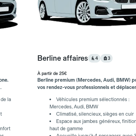
Berline affaires
4
3
À partir de
25€
one.
Berline premium (Mercedes, Audi, BMW) p
vos rendez-vous professionnels et déplac
d'affaires.
de la
Véhicules premium sélectionnés :
Mercedes, Audi, BMW
t
Climatisé, silencieux, sièges en cuir
Espace aux jambes généreux, finitio
nfort
haut de gamme
es,
Accueille jusqu'à 4 passagers avec 