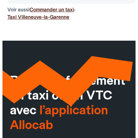
Voir aussi
Commander un taxi
›
Taxi Villeneuve-la-Garenne
Réservez facilement
un taxi ou un VTC
avec
l’application
Allocab