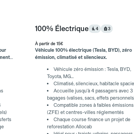
100% Électrique
4
3
À partir de
15€
our
Véhicule 100% électrique (Tesla, BYD), zéro
ements
émission, climatisé et silencieux.
Véhicule zéro émission : Tesla, BYD,
Toyota, MG...
Climatisé, silencieux, habitacle spaci
ns
Accueille jusqu'à 4 passagers avec 3
bagages (valises, sacs, effets personnels
3
Compatible zones à faibles émissions
els)
(ZFE) et centres-villes réglementés
sferts
Chaque course finance un projet de
ge
reforestation Allocab
Idéal pour : trajets urbains, passagers