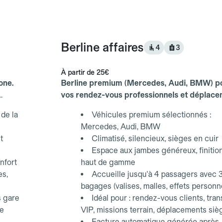
Berline affaires
4
3
À partir de
25€
one.
Berline premium (Mercedes, Audi, BMW) p
vos rendez-vous professionnels et déplac
d'affaires.
de la
Véhicules premium sélectionnés :
Mercedes, Audi, BMW
t
Climatisé, silencieux, sièges en cuir
Espace aux jambes généreux, finitio
nfort
haut de gamme
es,
Accueille jusqu'à 4 passagers avec 
bagages (valises, malles, effets personn
s gare
Idéal pour : rendez-vous clients, tran
ce
VIP, missions terrain, déplacements siè
Facture automatique générée après