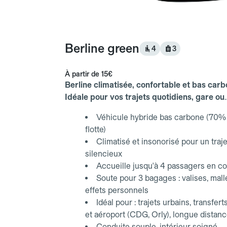
Berline green
4
3
À partir de
15€
Berline climatisée, confortable et bas carb
Idéale pour vos trajets quotidiens, gare ou
aéroport.
Véhicule hybride bas carbone (70% 
flotte)
Climatisé et insonorisé pour un traje
silencieux
Accueille jusqu'à 4 passagers en co
Soute pour 3 bagages : valises, mall
effets personnels
Idéal pour : trajets urbains, transfert
et aéroport (CDG, Orly), longue distan
Conduite souple, intérieur soigné