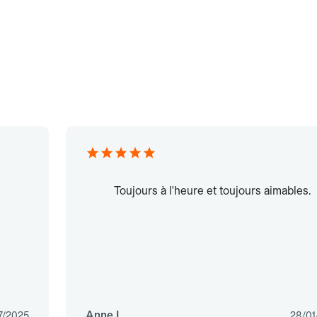
Toujours à l'heure et toujours aimables.
Anne L.
7/2025
28/01