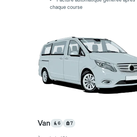
chaque course
Van
6
7