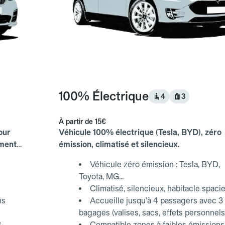
100% Électrique
4
3
À partir de
15€
our
Véhicule 100% électrique (Tesla, BYD), zéro
ements
émission, climatisé et silencieux.
Véhicule zéro émission : Tesla, BYD,
Toyota, MG...
Climatisé, silencieux, habitacle spaci
ns
Accueille jusqu'à 4 passagers avec 3
bagages (valises, sacs, effets personnels
3
Compatible zones à faibles émissions