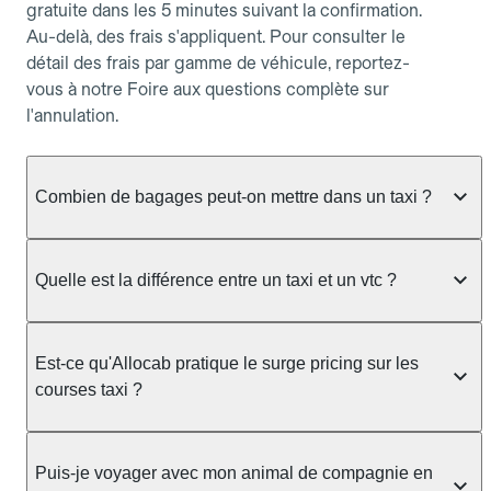
gratuite dans les 5 minutes suivant la confirmation.
Au-delà, des frais s'appliquent. Pour consulter le
détail des frais par gamme de véhicule, reportez-
vous à notre Foire aux questions complète sur
l'annulation.
Combien de bagages peut-on mettre dans un taxi ?
La capacité dépend du véhicule taxi disponible : un
taxi berline accueille en général jusqu'à 3 bagages
Quelle est la différence entre un taxi et un vtc ?
de taille moyenne. Pour des bagages volumineux
ou nombreux, précisez-le dans le champ "Message
Le taxi est un service réglementé qui peut vous
au chauffeur" lors de la réservation. Le prix n'est
prendre en charge directement dans la rue, à une
Est-ce qu'Allocab pratique le surge pricing sur les
pas impacté par le nombre de bagages.
station ou sur réservation, avec un tarif au
courses taxi ?
compteur. Le VTC fonctionne uniquement sur
réservation et propose un prix fixe annoncé à
Non. Le tarif des taxis est encadré par la
l'avance. Chez Allocab, réservez facilement votre
réglementation préfectorale et suit un barème
Puis-je voyager avec mon animal de compagnie en