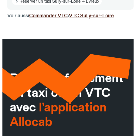
Réserver un taxi Sully-sur-Loire → Évreux
Voir aussi
Commander VTC
VTC Sully-sur-Loire
›
Réservez facilement
un taxi ou un VTC
avec
l’application
Allocab