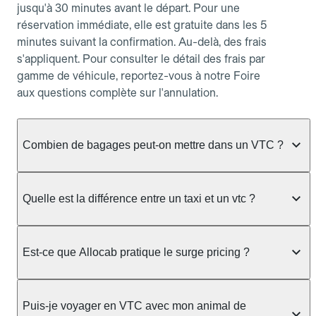
jusqu'à 30 minutes avant le départ. Pour une
réservation immédiate, elle est gratuite dans les 5
minutes suivant la confirmation. Au-delà, des frais
s'appliquent. Pour consulter le détail des frais par
gamme de véhicule, reportez-vous à notre Foire
aux questions complète sur l'annulation.
Combien de bagages peut-on mettre dans un VTC ?
La capacité varie selon la gamme de véhicule
réservée :
Quelle est la différence entre un taxi et un vtc ?
Berline, Green, Berline Affaires, VAO : jusqu'à 3
Le taxi peut vous prendre en charge directement
bagages de taille moyenne Van : jusqu'à 7 bagages
dans la rue ou à une station, avec un tarif calculé au
Est-ce que Allocab pratique le surge pricing ?
Moto-taxi : jusqu'à 2 bagages cabine TPMR : 1
compteur. Le VTC fonctionne uniquement sur
bagage
réservation préalable et propose un prix fixe connu
Non, Allocab ne pratique pas le surge pricing. Le
à l'avance, sans mauvaise surprise ni frais cachés.
Le prix de la course ne change pas selon le
prix de votre course est calculé et affiché avant la
Puis-je voyager en VTC avec mon animal de