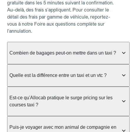
gratuite dans les 5 minutes suivant la confirmation.
Au-delà, des frais s'appliquent. Pour consulter le
détail des frais par gamme de véhicule, reportez-
vous à notre Foire aux questions complète sur
l'annulation.
Combien de bagages peut-on mettre dans un taxi ?
La capacité dépend du véhicule taxi disponible : un
taxi berline accueille en général jusqu'à 3 bagages
Quelle est la différence entre un taxi et un vtc ?
de taille moyenne. Pour des bagages volumineux
ou nombreux, précisez-le dans le champ "Message
Le taxi est un service réglementé qui peut vous
au chauffeur" lors de la réservation. Le prix n'est
prendre en charge directement dans la rue, à une
Est-ce qu'Allocab pratique le surge pricing sur les
pas impacté par le nombre de bagages.
station ou sur réservation, avec un tarif au
courses taxi ?
compteur. Le VTC fonctionne uniquement sur
réservation et propose un prix fixe annoncé à
Non. Le tarif des taxis est encadré par la
l'avance. Chez Allocab, réservez facilement votre
réglementation préfectorale et suit un barème
Puis-je voyager avec mon animal de compagnie en