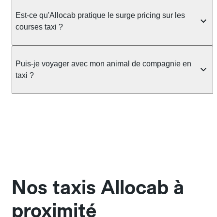
ou nombreux, précisez-le dans le champ "Message
Le taxi est un service réglementé qui peut vous
au chauffeur" lors de la réservation. Le prix n'est
prendre en charge directement dans la rue, à une
Est-ce qu'Allocab pratique le surge pricing sur les
pas impacté par le nombre de bagages.
station ou sur réservation, avec un tarif au
courses taxi ?
compteur. Le VTC fonctionne uniquement sur
réservation et propose un prix fixe annoncé à
Non. Le tarif des taxis est encadré par la
l'avance. Chez Allocab, réservez facilement votre
réglementation préfectorale et suit un barème
Puis-je voyager avec mon animal de compagnie en
taxi.
officiel : il protège des hausses liées à la demande.
taxi ?
Chez Allocab, le prix estimé est affiché avant la
réservation. Seules les majorations légales (nuit,
Oui, les animaux de compagnie sont acceptés à
jours fériés) peuvent s'appliquer.
bord des taxis Allocab, à condition de voyager dans
une cage ou une caisse de transport adaptée.
Pensez à le signaler dans le champ "Message au
chauffeur". Les chiens d'assistance sont acceptés
sans cage ni frais supplémentaire, mais doivent
également être mentionnés à l'avance.
Nos taxis Allocab à
proximité