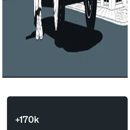
+170k