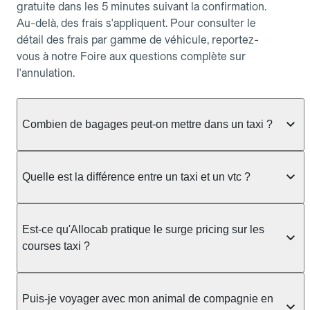
gratuite dans les 5 minutes suivant la confirmation.
Au-delà, des frais s'appliquent. Pour consulter le
détail des frais par gamme de véhicule, reportez-
vous à notre Foire aux questions complète sur
l'annulation.
Combien de bagages peut-on mettre dans un taxi ?
La capacité dépend du véhicule taxi disponible : un
taxi berline accueille en général jusqu'à 3 bagages
Quelle est la différence entre un taxi et un vtc ?
de taille moyenne. Pour des bagages volumineux
ou nombreux, précisez-le dans le champ "Message
Le taxi est un service réglementé qui peut vous
au chauffeur" lors de la réservation. Le prix n'est
prendre en charge directement dans la rue, à une
Est-ce qu'Allocab pratique le surge pricing sur les
pas impacté par le nombre de bagages.
station ou sur réservation, avec un tarif au
courses taxi ?
compteur. Le VTC fonctionne uniquement sur
réservation et propose un prix fixe annoncé à
Non. Le tarif des taxis est encadré par la
l'avance. Chez Allocab, réservez facilement votre
réglementation préfectorale et suit un barème
Puis-je voyager avec mon animal de compagnie en