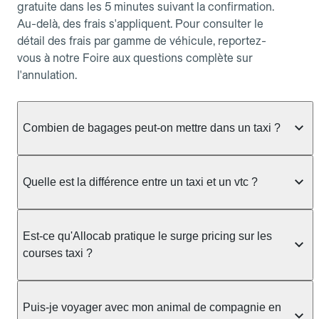
gratuite dans les 5 minutes suivant la confirmation.
Au-delà, des frais s'appliquent. Pour consulter le
détail des frais par gamme de véhicule, reportez-
vous à notre Foire aux questions complète sur
l'annulation.
Combien de bagages peut-on mettre dans un taxi ?
La capacité dépend du véhicule taxi disponible : un
taxi berline accueille en général jusqu'à 3 bagages
Quelle est la différence entre un taxi et un vtc ?
de taille moyenne. Pour des bagages volumineux
ou nombreux, précisez-le dans le champ "Message
Le taxi est un service réglementé qui peut vous
au chauffeur" lors de la réservation. Le prix n'est
prendre en charge directement dans la rue, à une
Est-ce qu'Allocab pratique le surge pricing sur les
pas impacté par le nombre de bagages.
station ou sur réservation, avec un tarif au
courses taxi ?
compteur. Le VTC fonctionne uniquement sur
réservation et propose un prix fixe annoncé à
Non. Le tarif des taxis est encadré par la
l'avance. Chez Allocab, réservez facilement votre
réglementation préfectorale et suit un barème
Puis-je voyager avec mon animal de compagnie en