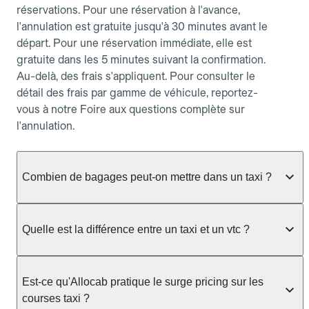
réservations. Pour une réservation à l'avance,
l'annulation est gratuite jusqu'à 30 minutes avant le
départ. Pour une réservation immédiate, elle est
gratuite dans les 5 minutes suivant la confirmation.
Au-delà, des frais s'appliquent. Pour consulter le
détail des frais par gamme de véhicule, reportez-
vous à notre Foire aux questions complète sur
l'annulation.
Combien de bagages peut-on mettre dans un taxi ?
La capacité dépend du véhicule taxi disponible : un
taxi berline accueille en général jusqu'à 3 bagages
Quelle est la différence entre un taxi et un vtc ?
de taille moyenne. Pour des bagages volumineux
ou nombreux, précisez-le dans le champ "Message
Le taxi est un service réglementé qui peut vous
au chauffeur" lors de la réservation. Le prix n'est
prendre en charge directement dans la rue, à une
Est-ce qu'Allocab pratique le surge pricing sur les
pas impacté par le nombre de bagages.
station ou sur réservation, avec un tarif au
courses taxi ?