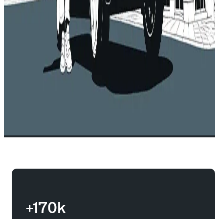
+170k