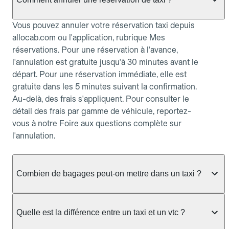
Vous pouvez annuler votre réservation taxi depuis
allocab.com ou l'application, rubrique Mes
réservations. Pour une réservation à l'avance,
l'annulation est gratuite jusqu'à 30 minutes avant le
départ. Pour une réservation immédiate, elle est
gratuite dans les 5 minutes suivant la confirmation.
Au-delà, des frais s'appliquent. Pour consulter le
détail des frais par gamme de véhicule, reportez-
vous à notre Foire aux questions complète sur
l'annulation.
Combien de bagages peut-on mettre dans un taxi ?
La capacité dépend du véhicule taxi disponible : un
taxi berline accueille en général jusqu'à 3 bagages
Quelle est la différence entre un taxi et un vtc ?
de taille moyenne. Pour des bagages volumineux