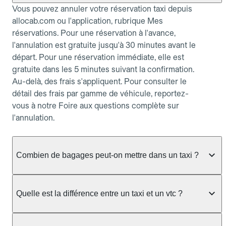
Vous pouvez annuler votre réservation taxi depuis
allocab.com ou l'application, rubrique Mes
réservations. Pour une réservation à l'avance,
l'annulation est gratuite jusqu'à 30 minutes avant le
départ. Pour une réservation immédiate, elle est
gratuite dans les 5 minutes suivant la confirmation.
Au-delà, des frais s'appliquent. Pour consulter le
détail des frais par gamme de véhicule, reportez-
vous à notre Foire aux questions complète sur
l'annulation.
Combien de bagages peut-on mettre dans un taxi ?
La capacité dépend du véhicule taxi disponible : un
taxi berline accueille en général jusqu'à 3 bagages
Quelle est la différence entre un taxi et un vtc ?
de taille moyenne. Pour des bagages volumineux
ou nombreux, précisez-le dans le champ "Message
Le taxi est un service réglementé qui peut vous