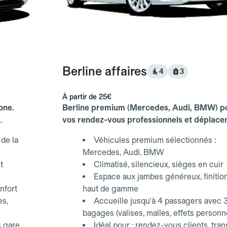
Berline affaires
4
3
À partir de
25€
one.
Berline premium (Mercedes, Audi, BMW) p
vos rendez-vous professionnels et déplac
d'affaires.
de la
Véhicules premium sélectionnés :
Mercedes, Audi, BMW
t
Climatisé, silencieux, sièges en cuir
Espace aux jambes généreux, finitio
nfort
haut de gamme
es,
Accueille jusqu'à 4 passagers avec 
bagages (valises, malles, effets personn
s gare
Idéal pour : rendez-vous clients, tran