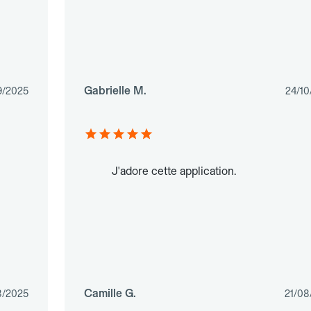
Gabrielle M.
9/2025
24/10
J'adore cette application.
Camille G.
8/2025
21/08