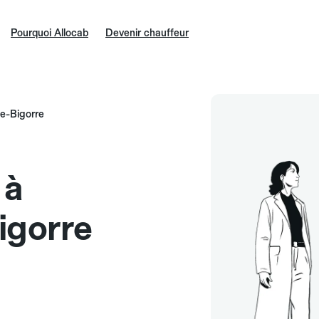
Pourquoi Allocab
Devenir chauffeur
e-Bigorre
 à
igorre