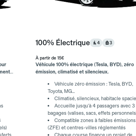
100% Électrique
4
3
À partir de
15€
our
Véhicule 100% électrique (Tesla, BYD), zéro
ements
émission, climatisé et silencieux.
Véhicule zéro émission : Tesla, BYD,
Toyota, MG...
Climatisé, silencieux, habitacle spaci
ns
Accueille jusqu'à 4 passagers avec 3
bagages (valises, sacs, effets personnels
3
Compatible zones à faibles émissions
els)
(ZFE) et centres-villes réglementés
sferts
Chaque course finance un projet de