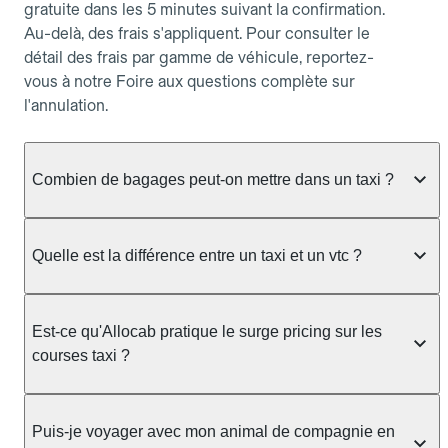
gratuite dans les 5 minutes suivant la confirmation.
Au-delà, des frais s'appliquent. Pour consulter le
détail des frais par gamme de véhicule, reportez-
vous à notre Foire aux questions complète sur
l'annulation.
Combien de bagages peut-on mettre dans un taxi ?
La capacité dépend du véhicule taxi disponible : un
taxi berline accueille en général jusqu'à 3 bagages
Quelle est la différence entre un taxi et un vtc ?
de taille moyenne. Pour des bagages volumineux
ou nombreux, précisez-le dans le champ "Message
Le taxi est un service réglementé qui peut vous
au chauffeur" lors de la réservation. Le prix n'est
prendre en charge directement dans la rue, à une
Est-ce qu'Allocab pratique le surge pricing sur les
pas impacté par le nombre de bagages.
station ou sur réservation, avec un tarif au
courses taxi ?
compteur. Le VTC fonctionne uniquement sur
réservation et propose un prix fixe annoncé à
Non. Le tarif des taxis est encadré par la
l'avance. Chez Allocab, réservez facilement votre
réglementation préfectorale et suit un barème
Puis-je voyager avec mon animal de compagnie en