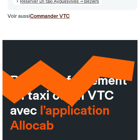
Réserver un taxi Ayguesvives → Béziers
Voir aussi
Commander VTC
Réservez facilement
un taxi ou un VTC
avec
l’application
Allocab