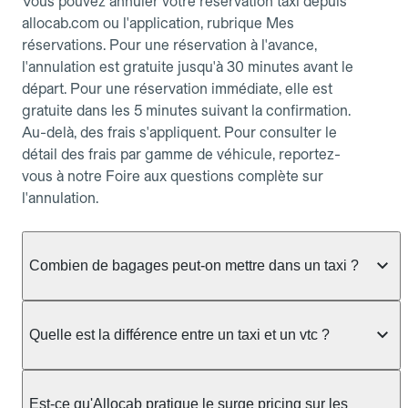
Vous pouvez annuler votre réservation taxi depuis
allocab.com ou l'application, rubrique Mes
réservations. Pour une réservation à l'avance,
l'annulation est gratuite jusqu'à 30 minutes avant le
départ. Pour une réservation immédiate, elle est
gratuite dans les 5 minutes suivant la confirmation.
Au-delà, des frais s'appliquent. Pour consulter le
détail des frais par gamme de véhicule, reportez-
vous à notre Foire aux questions complète sur
l'annulation.
Combien de bagages peut-on mettre dans un taxi ?
La capacité dépend du véhicule taxi disponible : un
taxi berline accueille en général jusqu'à 3 bagages
Quelle est la différence entre un taxi et un vtc ?
de taille moyenne. Pour des bagages volumineux
ou nombreux, précisez-le dans le champ "Message
Le taxi est un service réglementé qui peut vous
au chauffeur" lors de la réservation. Le prix n'est
prendre en charge directement dans la rue, à une
Est-ce qu'Allocab pratique le surge pricing sur les